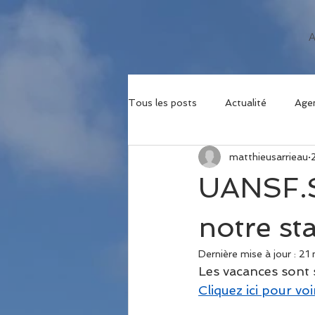
Tous les posts
Actualité
Age
matthieusarrieau
UANSF.
notre st
Dernière mise à jour :
21 
Les vacances sont 
Cliquez ici pour vo