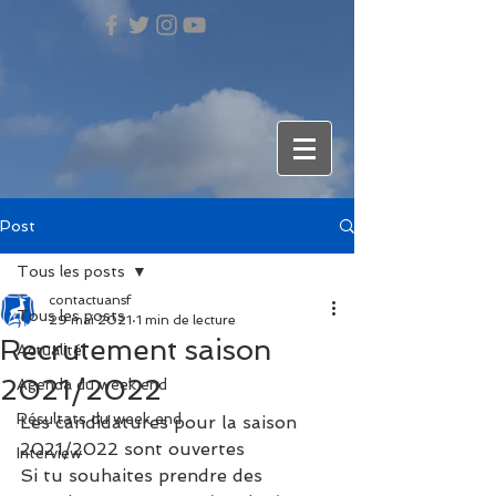
Post
Tous les posts
contactuansf
Tous les posts
29 mai 2021
1 min de lecture
Recrutement saison
Actualité
2021/2022
Agenda du week end
Résultats du week end
Les candidatures pour la saison 
2021/2022 sont ouvertes 
Interview
Si tu souhaites prendre des 