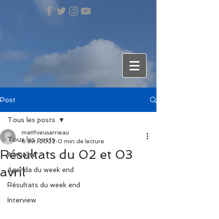
Post
Tous les posts
matthieusarrieau
Tous les posts
6 avr. 2022
0 min de lecture
Résultats du 02 et 03
Actualité
avril
Agenda du week end
Résultats du week end
Interview