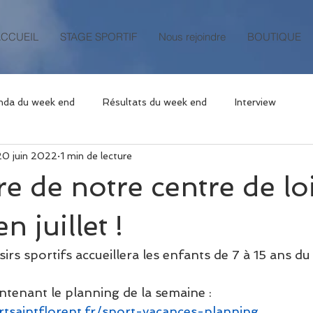
ACCUEIL
STAGE SPORTIF
Nous rejoindre
BOUTIQUE
nda du week end
Résultats du week end
Interview
20 juin 2022
1 min de lecture
e de notre centre de loi
n juillet !
irs sportifs accueillera les enfants de 7 à 15 ans du 11
tenant le planning de la semaine : 
rtsaintflorent.fr/sport-vacances-planning