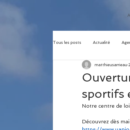
Tous les posts
Actualité
Age
matthieusarrieau
Ouvertur
sportifs e
Notre centre de lois
Découvrez dès main
https://www.uanio