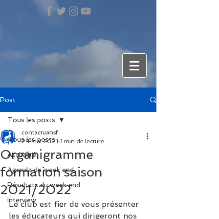
Post
Tous les posts
contactuansf
Tous les posts
29 mai 2021
1 min de lecture
Organigramme
Actualité
formation saison
Agenda du week end
Résultats du week end
2021/2022
Interview
Le club est fier de vous présenter 
les éducateurs qui dirigeront nos 