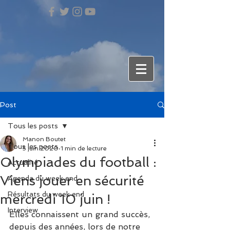
Post
Tous les posts
Manon Boutet
Tous les posts
5 juin 2020
1 min de lecture
Olympiades du football :
Actualité
Viens jouer en sécurité
Agenda du week end
Résultats du week end
mercredi 10 juin !
Interview
Elles connaissent un grand succès, 
depuis des années, lors de notre 