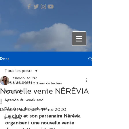
Post
Tous les posts
Manon Boutet
Tous les posts
6 mars 2020
1 min de lecture
Nouvelle vente NÉRÉVIA
Actualité
!
Agenda du week end
Résultats du week end
Dernière mise à jour :
14 mai 2020
Le club et son partenaire Nérévia 
Interview
organisent une nouvelle vente 