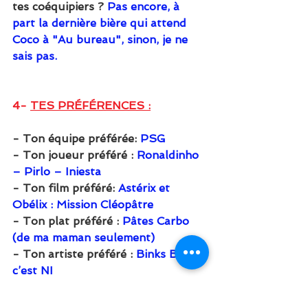
tes coéquipiers ? 
Pas encore, à 
part la dernière bière qui attend 
Coco à "Au bureau", sinon, je ne 
sais pas.
4- 
TES PRÉFÉRENCES :
- Ton équipe préférée: 
PSG
- Ton joueur préféré : 
Ronaldinho 
– Pirlo – Iniesta
- Ton film préféré: 
Astérix et 
Obélix : Mission Cléopâtre
- Ton plat préféré : 
Pâtes Carbo 
(de ma maman seulement)
- Ton artiste préféré : 
Binks Binks 
c’est NI
- Ta chanson du moment : 
C’est 
pas zumba cafew mais Laurent 