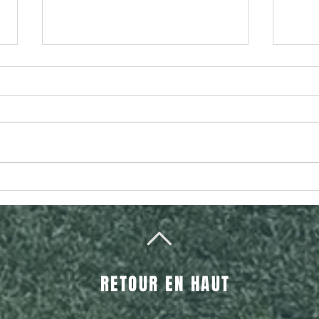
L'INTERVIEW DU JOUR
L'I
#24 François Gouvernayre
#23 
RETOUR EN HAUT