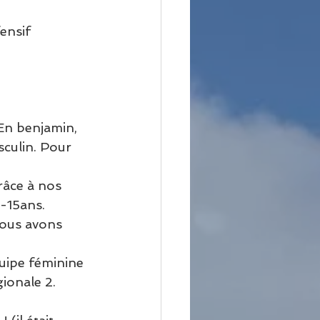
ensif 
En benjamin, 
culin. Pour 
râce à nos 
-15ans.
Nous avons 
quipe féminine 
ionale 2.