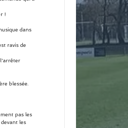
r !
musique dans 
st ravis de 
'arrêter 
re blessée. 
ument pas les 
 devant les 