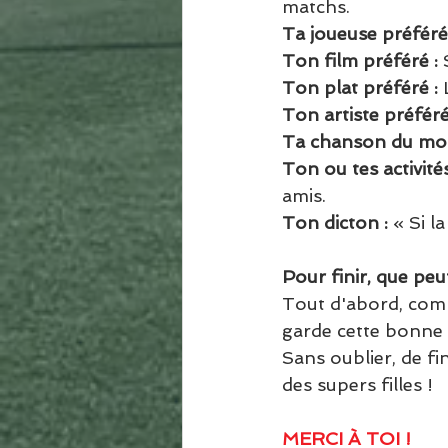
matchs.
Ta joueuse préférée
Ton film préféré : 
Ton plat préféré : 
Ton artiste préféré 
Ta chanson du mo
Ton ou tes activité
amis. 
Ton dicton : 
« Si la
Pour finir, que pe
Tout d'abord, comm
garde cette bonne 
Sans oublier, de fi
des supers filles !
MERCI À TOI !