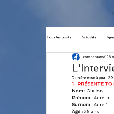
Tous les posts
Actualité
Age
contactuansf
28 
L'Interv
Dernière mise à jour :
29
1- PRÉSENTE TOI
Nom : 
Guillon
Prénom : 
Aurélia
Surnom : 
Aurel'
Âge : 
25 ans