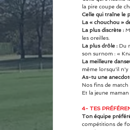
la pire coupe de ch
Celle qui traîne le p
La « chouchou » de
La plus discrète : 
M
les oreilles.
La plus drôle : 
Du m
son surnom : « Kna
La meilleure danseu
même lorsqu'il n'y
As-tu une anecdote
Nos fins de match 
Et la jeune maman C
4- TES PRÉFÉREN
Ton équipe préféré
compétitions de foo