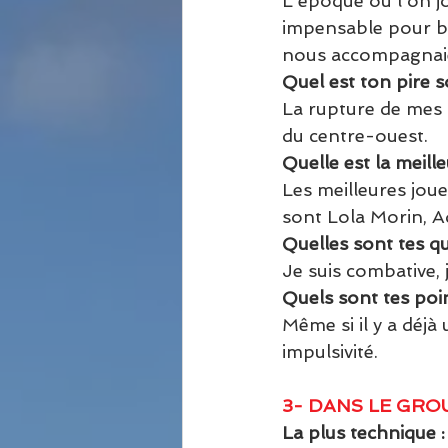
L'époque où l'on jou
impensable pour be
nous accompagnaien
Quel est ton pire s
La rupture de mes l
du centre-ouest.
Quelle est la meill
Les meilleures joue
sont Lola Morin, A
Quelles sont tes qua
Je suis combative, j
Quels sont tes poin
Même si il y a déjà
impulsivité.
3- DANS LE GROU
La plus technique :