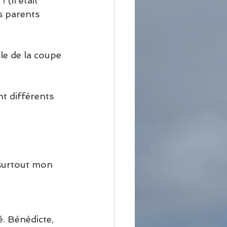
(il était 
s parents 
le de la coupe 
nt différents 
 surtout mon 
é. Bénédicte, 