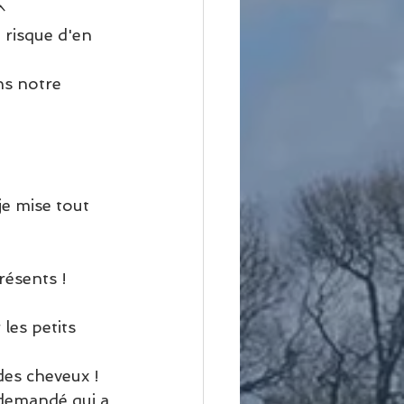
^
 risque d'en 
ns notre 
je mise tout 
résents !
les petits 
des cheveux !
 demandé qui a 