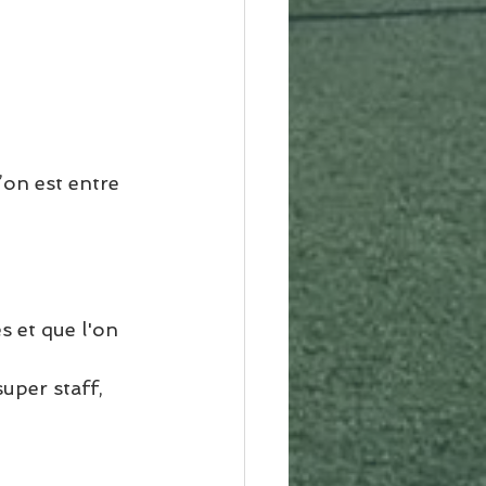
on est entre 
 et que l'on 
uper staff, 