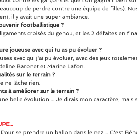
ait contre les garçons et que l'on gagnait bien sur ! 
aucoup de perdre contre une équipe de filles). No
t, il y avait une super ambiance.
ouvenir footballistique ?
igaments croisés du genou, et les 2 défaites en fina
eure joueuse avec qui tu as pu évoluer ?
uses avec qui j'ai pu évoluer, avec des jeux totaleme
deline Baronet et Marine Lafon.
lités sur le terrain ?
e ne lâche rien.
ts à améliorer sur le terrain ?
 une belle évolution ... Je dirais mon caractère, mais
PE...
 Pour se prendre un ballon dans le nez.... C'est Bén