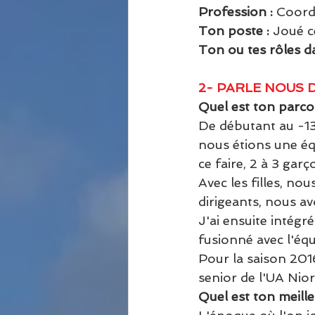
Profession : 
Coord
Ton poste : 
Joué ce
Ton ou tes rôles da
2- PARLE NOUS 
Quel est ton parcou
De débutant au -13
nous étions une éq
ce faire, 2 à 3 gar
Avec les filles, nou
dirigeants, nous a
J'ai ensuite intégr
fusionné avec l'éq
Pour la saison 2016
senior de l'UA Nio
Quel est ton meille