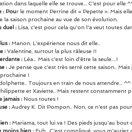
tion dans laquelle elle se trouve... C'est pour elle ^
 : Pou
r le moment Perrine dit « Pepette ». Mais elle
e la saison prochaine au vue de son évolution.
 duel : 
Lisa, c'est pour cela qu'on l'a veut toutes da
lus : 
Manon. L'expérience nous dit elle..
 : 
Valentine, surtout la plus râleuse !!
erdante : 
Léa... Mais c'est loin d'être la seule....!
e :
 Je pense que c'est très serré cette saison.. Mais 
 prochaine !
olphette.. Toujours en train de nous attendre... ^^
Philippette et Xaviette.. Mais restent constamment p
 jamais : 
Nous toutes !
se : 
Audrey K. Dit Pompon.. Non, ce n'est pas pour 
ien : 
Mariama, tout lui va ! Des pieds jusqu'au bout 
le moins bien :
 Euh.. C'est compliqué, vous m'auriez