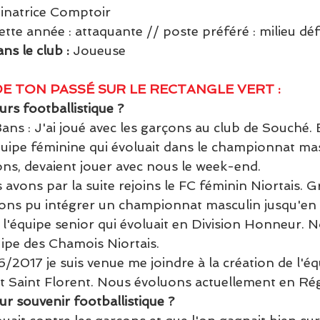
inatrice Comptoir
tte année : attaquante // poste préféré : milieu déf
ns le club : 
Joueuse
DE TON PASSÉ SUR LE RECTANGLE VERT :
rs footballistique ?
ans : J'ai joué avec les garçons au club de Souché. 
uipe féminine qui évoluait dans le championnat mas
çons, devaient jouer avec nous le week-end.
s avons par la suite rejoins le FC féminin Niortais. G
vons pu intégrer un championnat masculin jusqu'en 
é l'équipe senior qui évoluait en Division Honneur. 
uipe des Chamois Niortais.
/2017 je suis venue me joindre à la création de l'é
rt Saint Florent. Nous évoluons actuellement en Rég
ur souvenir footballistique ?