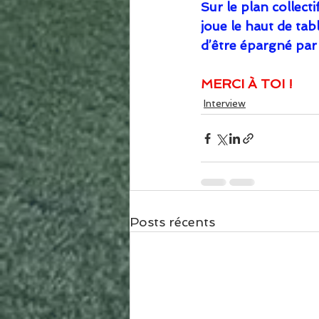
Sur le plan collect
joue le haut de tab
d’être épargné par l
MERCI À TOI !
Interview
Posts récents