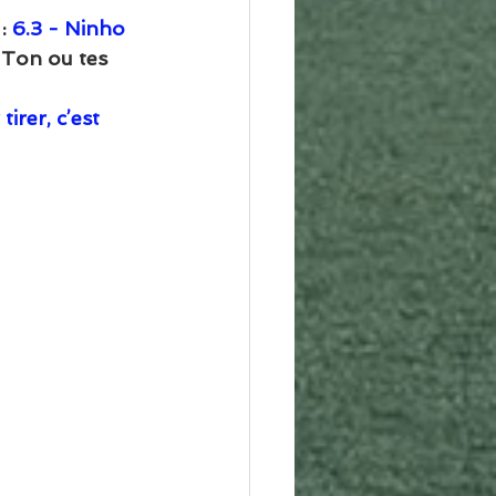
: 
6.3 - Ninho 
      - Ton ou tes 
irer, c’est 