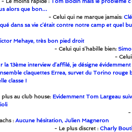
        - Le moins rapide : 
Tom Bodin mais le problème c’es
s alors que bon…       
                                       - Celui qui ne marque jamais: 
Clé
rqué dans sa vie c’était contre notre camp et quel bu
                                                                                       
ictor Mehaye, très bon pied droit 
                                          - Celui qui s’habille bien:
 Simon
                                                                                 -
r la 13ème interview d’affilé, je désigne évidemmen
ensemble claquettes Errea, survet du Torino rouge 
lle classe ! 
e plus au club house: 
Evidemment Tom Largeau suivi
                            
                                                                                      
achs :
 Aucune hésitation, Julien Magneron 
                                         - Le plus discret : 
Charly Bouti