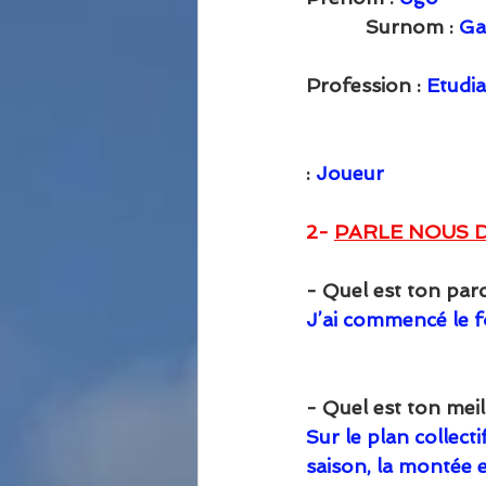
           Surnom : 
Ga
                               
Profession : 
Etudia
                            
                            
: 
Joueur
2- 
PARLE NOUS D
- Quel est ton parc
J’ai commencé le fo
- Quel est ton meil
Sur le plan collectif
saison, la montée e