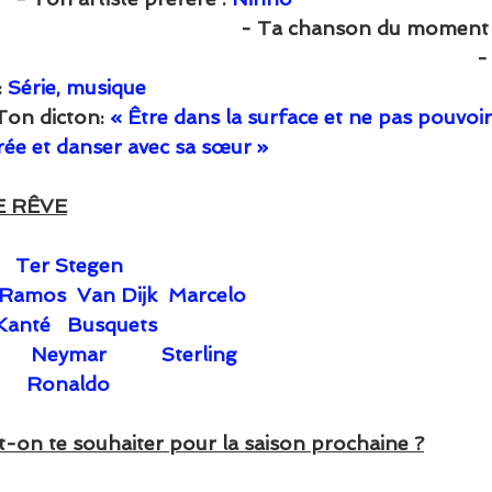
                                                  - Ta chanson du moment 
                                                                                    
 
Série, musique
   - Ton dicton: 
« Être dans la surface et ne pas pouvoir t
ée et danser avec sa sœur » 
E RÊVE
Ter Stegen
 Ramos  Van Dijk  Marcelo
Kanté   Busquets
              Neymar          Sterling
Ronaldo
ut-on te souhaiter pour la saison prochaine ?