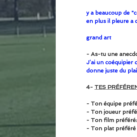
                              
y a beaucoup de "co
en plus il pleure a
                            
grand art  
- As-tu une anecdo
J’ai un coéquipier 
donne juste du plais
4- 
TES PRÉFÉRE
- Ton équipe préfé
- Ton joueur préfér
- Ton film préféré:
- Ton plat préféré 
                          