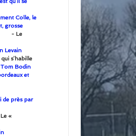
t qu’il se 
ment Colle, le 
t, grosse 
           - Le 
 Levain    
 Celui qui s’habille 
t Tom Bodin 
bordeaux et 
 de près par 
  - Le « 
n 