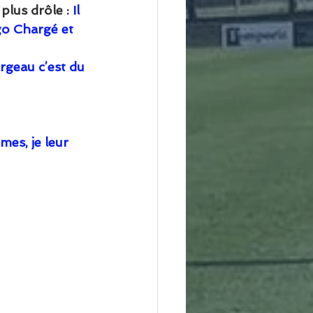
  - Le plus drôle :
 Il 
ugo Chargé et 
geau c’est du 
mes, je leur 