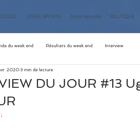
ACCUEIL
STAGE SPORTIF
Nous rejoindre
BOUTIQUE
nda du week end
Résultats du week end
Interview
avr. 2020
3 min de lecture
RVIEW DU JOUR #13 U
UR
: