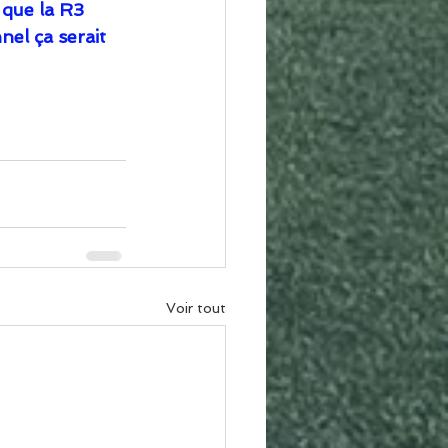
 que la R3 
el ça serait 
Voir tout