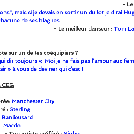
                                                                                   
ns", mais si je devais en sortir un du lot je dirai H
 chacune de ses blagues
                                         - Le meilleur danseur : 
Tom Lar
te sur un de tes coéquipiers ? 
qui dit toujours «  Moi je ne fais pas l’amour aux fem
ir » à vous de deviner qui c’est !
NCES:
rée: 
Manchester City
é : 
Sterling
 
Banlieusard
: 
Macdo 
          - Ton artiste préféré : 
Ninho