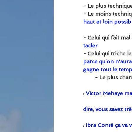
-
Le plus technique
- Le moins techniqu
haut et loin possible
- Celui qui fait mal 
tacler
- Celui qui triche le
parce qu’on n'aura
gagne tout le temp
        - Le plus cha
                            
: 
Victor Mehaye mais
                            
dire, vous savez trè
                              
: 
Ibra Conté ça va v