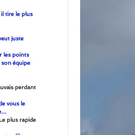
l tire le plus 
veut juste 
 les points 
 son équipe 
 plus mauvais perdant 
de vous le 
…     
      - Le plus rapide 