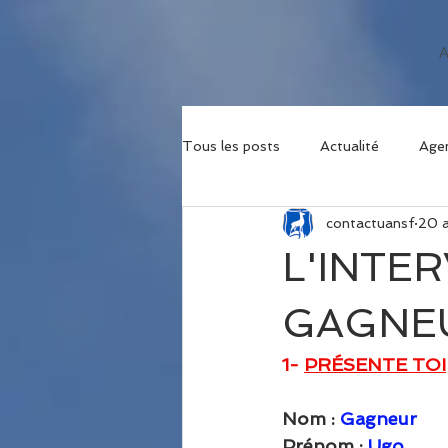
Tous les posts
Actualité
Age
contactuansf
20 
L'INTE
GAGNE
1- 
PRÉSENTE TOI
Nom : 
Gagneur
Prénom : 
Ugo 