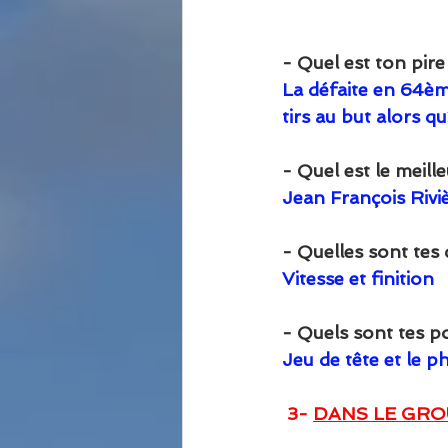
- Quel est ton pire
La défaite en 64èm
tirs au but alors 
- Quel est le meill
Jean François Riviè
- Quelles sont tes q
Vitesse et finition
- Quels sont tes po
Jeu de tête et le p
3- 
DANS LE GROU