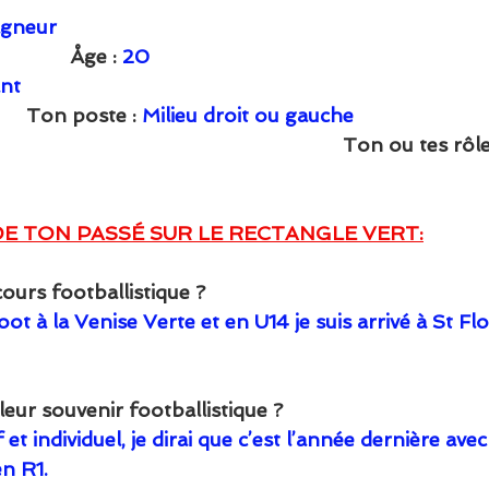
gneur
               Åge : 
20
nt 
          Ton poste : 
Milieu droit ou gauche
                                                                    Ton ou t
E TON PASSÉ SUR LE RECTANGLE VERT:
ours footballistique ?
ot à la Venise Verte et en U14 je suis arrivé à St Flo
leur souvenir footballistique ?
 et individuel, je dirai que c’est l’année dernière avec 
n R1.  