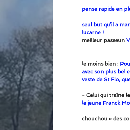
                          
pense rapide en plu
                           
seul but qu’il a ma
lucarne ! 
                
meilleur passeur: 
V
                            
                              
le moins bien :
 Pou
avec son plus bel 
veste de St Flo, que
- Celui qui traîne l
le jeune Franck Moioli   
                                
chouchou » des co
                             