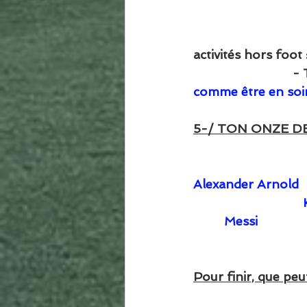
                           
                              
activités hors foot :
                          
comme être en soir
5-/ TON ONZE D
Alexander Arnold 
         Messi      
Pour finir, que pe