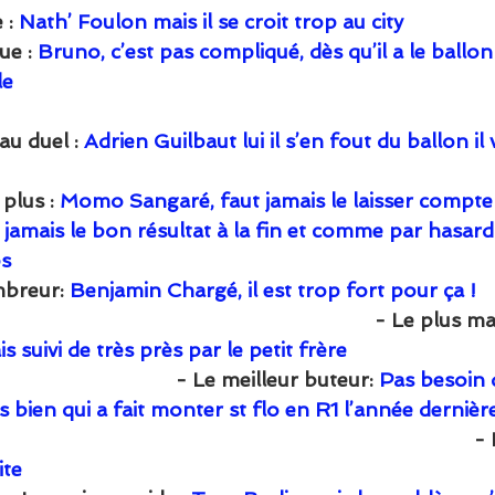
 :
 Nath’ Foulon mais il se croit trop au city
e : 
Bruno, c’est pas compliqué, dès qu’il a le ballon i
     
au duel : 
Adrien Guilbaut lui il s’en fout du ballon il 
 plus : 
Momo Sangaré, faut jamais le laisser compter
 jamais le bon résultat à la fin et comme par hasard
s 
mbreur: 
Benjamin Chargé, il est trop fort pour ça !  
                                                                         - Le
 suivi de très près par le petit frère
                                     - Le meilleur buteur: 
Pas besoin 
s bien qui a fait monter st flo en R1 l’année dernière
                                                                                   
ite 