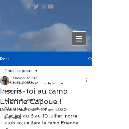
Post
Tous les posts
Manon Boutet
Tous les posts
19 févr. 2020
1 min de lecture
Inscris-toi au camp
Actualité
Etienne Capoue !
Agenda du week end
Résultats du week end
Dernière mise à jour :
24 avr. 2020
Cet été du 6 au 10 juillet, notre 
Interview
club accueillera le camp Etienne 