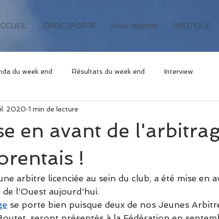
ACCUEIL
STAGE SPORTIF
Nous rejoindre
BOUTIQUE
nda du week end
Résultats du week end
Interview
uil. 2020
1 min de lecture
se en avant de l'arbitra
orentais !
 arbitre licenciée au sein du club, a été mise en a
 de l'Ouest aujourd'hui.
ge
 se porte bien puisque deux de nos Jeunes Arbitr
Boutet, seront présentés à la Fédération en septem