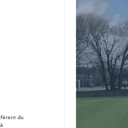
éférent du 
à 