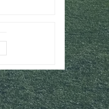
SF.SPORTVACANCES
s photos du stage
tif de la Toussaint !