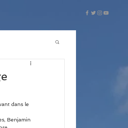
ge
vant dans le 
es, Benjamin 
bre.