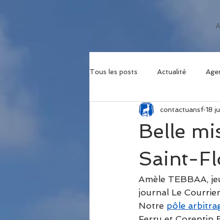
Tous les posts
Actualité
Age
contactuansf
18 j
Belle mi
Saint-Fl
Amèle TEBBAA, jeune
journal Le Courrier
Notre 
pôle arbitra
Ferru et Corentin 