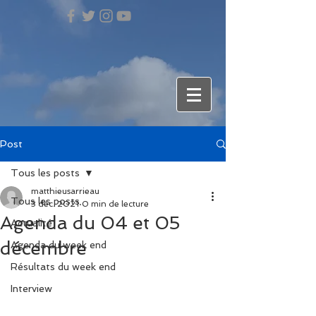
Post
Tous les posts
matthieusarrieau
Tous les posts
3 déc. 2021
0 min de lecture
Agenda du 04 et 05
Actualité
décembre
Agenda du week end
Résultats du week end
Interview