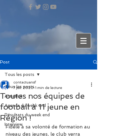
Post
Tous les posts
contactuansf
Tous les posts
7 juil. 2020
1 min de lecture
Toutes nos équipes de
Actualité
football à 11 jeune en
Agenda du week end
Résultats du week end
Région !
Interview
Fidèle à sa volonté de formation au 
niveau des jeunes, le club verra 