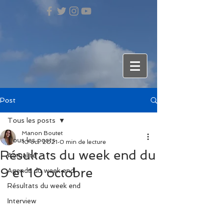
Post
Tous les posts
Manon Boutet
Tous les posts
10 oct. 2021
0 min de lecture
Résultats du week end du
Actualité
9 et 10 octobre
Agenda du week end
Résultats du week end
Interview