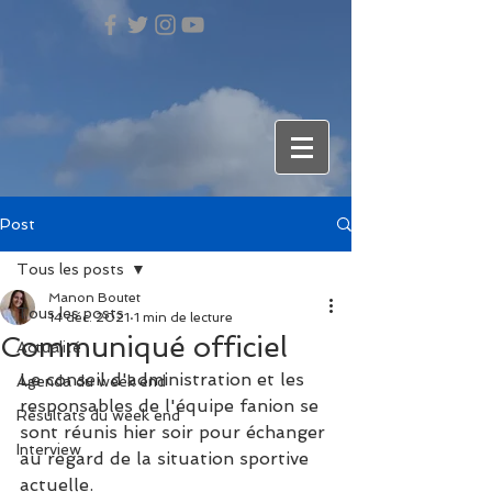
Post
Tous les posts
Manon Boutet
Tous les posts
14 déc. 2021
1 min de lecture
Communiqué officiel
Actualité
Le conseil d'administration et les 
Agenda du week end
responsables de l'équipe fanion se 
Résultats du week end
sont réunis hier soir pour échanger 
Interview
au regard de la situation sportive 
actuelle.