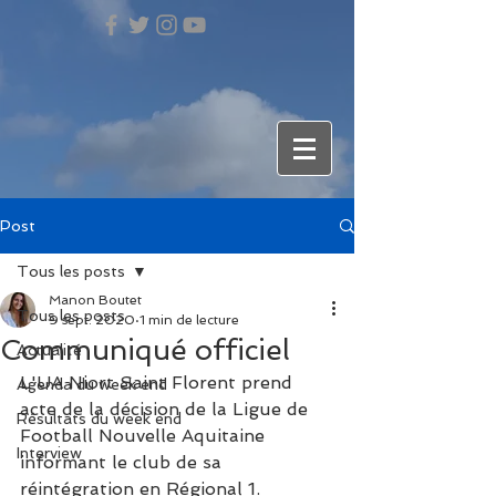
Post
Tous les posts
Manon Boutet
Tous les posts
9 sept. 2020
1 min de lecture
Communiqué officiel
Actualité
L'UA Niort Saint Florent prend 
Agenda du week end
acte de la décision de la Ligue de 
Résultats du week end
Football Nouvelle Aquitaine 
Interview
informant le club de sa 
réintégration en Régional 1.